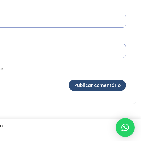
r.
as