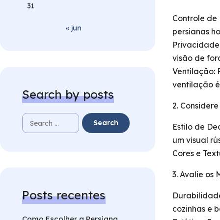
31
Controle de 
« jun
persianas ho
Privacidade
visão de for
Ventilação: 
ventilação é
Search by posts
2. Considere
Estilo de D
um visual rú
Cores e Text
3. Avalie os 
Posts recentes
Durabilidade
cozinhas e b
Como Escolher a Persiana