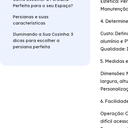
Estética: P
Perfeita para o seu Espaço?
Manutenção:
Persianas e suas
4. Determin
características
Custo: Defi
Iluminando a Sua Cozinha: 3
dicas para escolher a
alumínio e 
persiana perfeita
Qualidade: 
5. Medidas e
Dimensões: 
largura, alt
Personaliza
6. Facilidad
Operação: C
difícil acesso