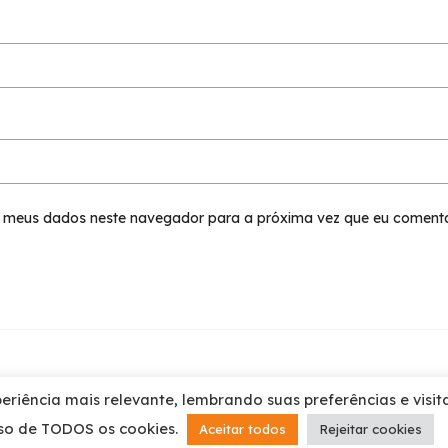
r meus dados neste navegador para a próxima vez que eu comenta
riência mais relevante, lembrando suas preferências e visit
uso de TODOS os cookies.
Aceitar todos
Rejeitar cookies
©2026 Portal Cortinas BH direitos reservados