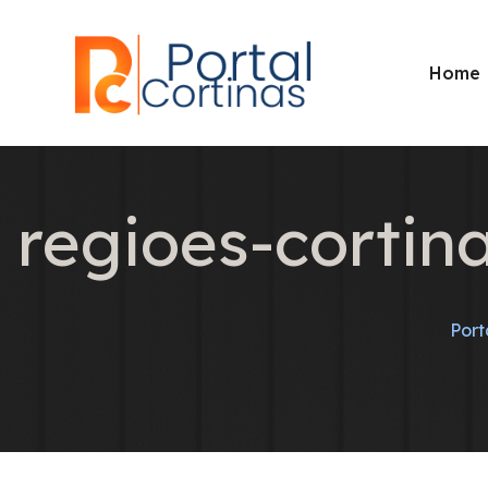
Home
regioes-cortin
Port