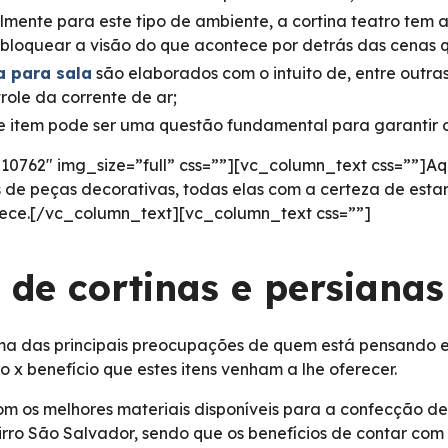
lmente para este tipo de ambiente, a cortina teatro tem 
bloquear a visão do que acontece por detrás das cenas 
a para sala
são elaborados com o intuito de, entre outras 
trole da corrente de ar;
te item pode ser uma questão fundamental para garantir o
762″ img_size=”full” css=””][vc_column_text css=””]Aq
s de peças decorativas, todas elas com a certeza de es
erece.[/vc_column_text][vc_column_text css=””]
 de cortinas e persiana
a das principais preocupações de quem está pensando em
o x benefício que estes itens venham a lhe oferecer.
m os melhores materiais disponíveis para a confecção de
airro São Salvador, sendo que os benefícios de contar co