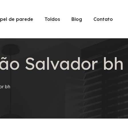
pel de parede
Toldos
Blog
Contato
São Salvador bh
or bh