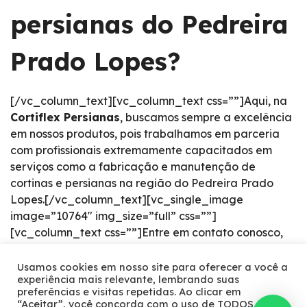
persianas do Pedreira
Prado Lopes?
[/vc_column_text][vc_column_text css=””]Aqui, na
Cortiflex Persianas
, buscamos sempre a excelência
em nossos produtos, pois trabalhamos em parceria
com profissionais extremamente capacitados em
serviços como a fabricação e manutenção de
cortinas e persianas na região do Pedreira Prado
Lopes.[/vc_column_text][vc_single_image
image=”10764″ img_size=”full” css=””]
[vc_column_text css=””]Entre em contato conosco,
fale com um profissional
e venha conhecer todos
os nossos produtos e condições especiais praticadas
Usamos cookies em nosso site para oferecer a você a
experiência mais relevante, lembrando suas
em nosso segmento de mercado.[/vc_column_text]
preferências e visitas repetidas. Ao clicar em
[/vc_column][/vc_row]
“Aceitar”, você concorda com o uso de TODOS os