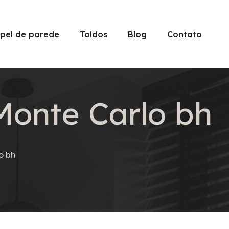
pel de parede
Toldos
Blog
Contato
Monte Carlo bh
o bh