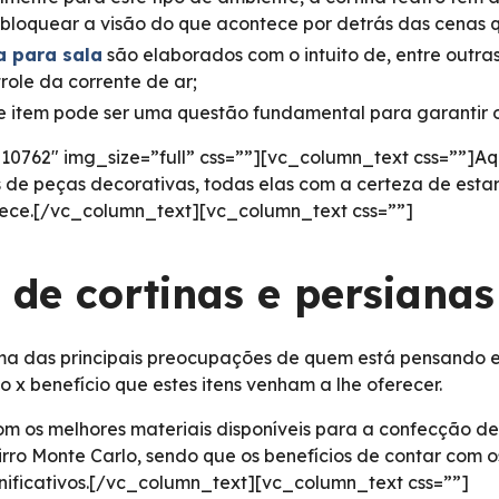
bloquear a visão do que acontece por detrás das cenas 
a para sala
são elaborados com o intuito de, entre outras 
trole da corrente de ar;
te item pode ser uma questão fundamental para garantir o
762″ img_size=”full” css=””][vc_column_text css=””]Aq
s de peças decorativas, todas elas com a certeza de es
erece.[/vc_column_text][vc_column_text css=””]
 de cortinas e persiana
a das principais preocupações de quem está pensando em
o x benefício que estes itens venham a lhe oferecer.
m os melhores materiais disponíveis para a confecção de
airro Monte Carlo, sendo que os benefícios de contar com
gnificativos.[/vc_column_text][vc_column_text css=””]