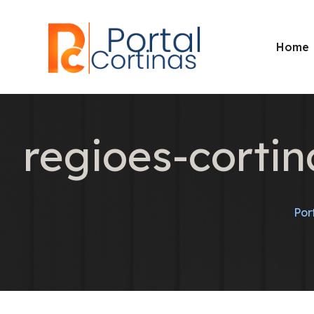
Home
regioes-corti
Por