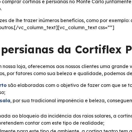
comprar cortinas e persianas no Monte Carlo juntamente 
.
zes de lhe trazer inúmeros benefícios, como por exemplo:
e outros.[/vc_column_text][vc_column_text css=””]
 persianas da Cortiflex 
nossa loja, oferecemos aos nossos clientes uma grande 
los, por fatores como sua beleza e qualidade, podemos de
rto
são elaboradas com o objetivo de fazer com que se to
so;
 sala
, por sua tradicional imponência e beleza, consegu
nada ao bloqueio da incidência dos raios solares, a cor
pretendem contar com este tipo de realidade;
lmente para este tipo de ambiente, a cortina teatro tem 