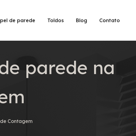
pel de parede
Toldos
Blog
Contato
 de parede na
gem
o de Contagem