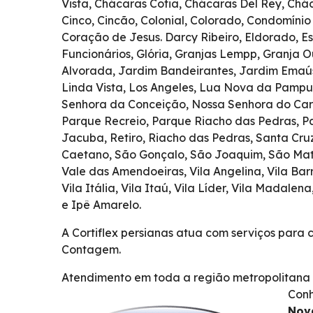
Vista, Chácaras Cotia, Chácaras Del Rey, Chá
Cinco, Cincão, Colonial, Colorado, Condomíni
Coração de Jesus. Darcy Ribeiro, Eldorado, E
Funcionários, Glória, Granjas Lempp, Granja Ou
Alvorada, Jardim Bandeirantes, Jardim Emaús,
Linda Vista, Los Angeles, Lua Nova da Pamp
Senhora da Conceição, Nossa Senhora do Car
Parque Recreio, Parque Riacho das Pedras, Pa
Jacuba, Retiro, Riacho das Pedras, Santa Cru
Caetano, São Gonçalo, São Joaquim, São Mateus
Vale das Amendoeiras, Vila Angelina, Vila Barr
Vila Itália, Vila Itaú, Vila Líder, Vila Madalen
e Ipê Amarelo.
A Cortiflex persianas atua com serviços para 
Contagem.
Atendimento em toda a região metropolitana 
Conh
Nova