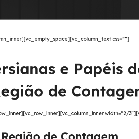
mn_inner][vc_empty_space][vc_column_text css=””]
ersianas e Papéis 
egião de Contag
ow_inner][vc_row_inner][vc_column_inner width=”2/3″]
a Região de Contagem