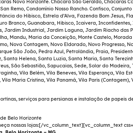
caras Novo Horizonte. Chácara São Geraldo, Chácaras Cali
o San Remo, Condomínio Nosso Rancho. Confisco, Conjunto
stância do Hibisco, Estrela d’Alva, Fazenda Bom Jesus, F
ro Branco, Guanabara, Hibisco, Icaivera, Inconfidentes, I
 Jardim Industrial, Jardim Laguna, Jardim Riacho das Pe
ulha, Mandu, Maria da Conceição, Monte Castelo, Morada
mo, Nova Contagem, Novo Eldorado, Novo Progresso, Novo
rque São João, Pedra Azul, Petrolândia, Praia, President
z, Santa Helena, Santa Luzia, Santa Maria, Santa Terezin
, São Sebastião, Sapucaias, Sede, Solar do Madeira, Tiju
aginha, Vila Belém, Vila Beneves, Vila Esperança, Vila Est
a, Vila Maria Cristina, Vila Panamá, Vila Paris (Contagem), V
cortinas, serviços para persianas e instalação de papeis 
de Belo Horizonte
eça nossas lojas:[/vc_column_text][vc_column_text css=
, Belo Horizonte – MG