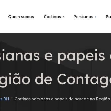
Quem somos
Cortinas
Persianas
Pa
sianas e papeis
gião de Conta
as BH
|
Cortinas persianas e papeis de parede na Regiã