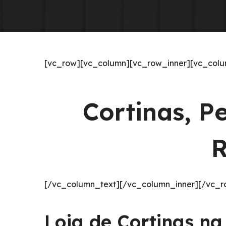
[vc_row][vc_column][vc_row_inner][vc_colu
Cortinas, P
R
[/vc_column_text][/vc_column_inner][/vc_r
Loja de Cortinas n