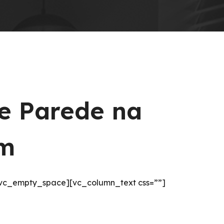
de Parede na
em
[vc_empty_space][vc_column_text css=””]