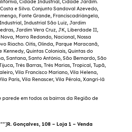
fórnia, Cidade Industrial, Cidade Jardim.
 Costa e Silva. Conjunto Sandoval Azevedo,
lamengo, Fonte Grande, Franciscadriângela,
ndustrial, Industrial São Luiz, Jardim
dras, Jardim Vera Cruz, JK, Liberdade II,
 Nova, Morro Redondo, Nacional, Nossa
 Riacho. Oitis, Olinda, Parque Maracanã,
e Kennedy, Quintas Coloniais, Quintas do
ha, Santana, Santo Antônio, São Bernardo, São
ca, Três Barras, Três Marias, Tropical, Tupã,
aleiro, Vila Francisco Mariano, Vila Helena,
ila Paris, Vila Renascer, Vila Pérola, Xangri-lá
de parede em todos os bairros da Região de
””]
R. Gonçalves, 108 – Loja 1 – Venda